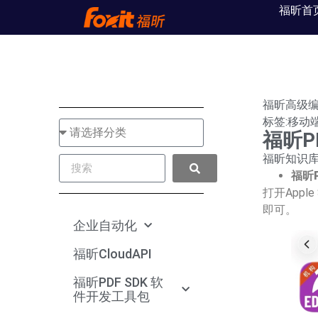
福昕首
福昕高级
标签:
移动
福昕P
福昕知识
福昕
打开Appl
即可。
企业自动化
福昕CloudAPI
福昕PDF SDK 软
件开发工具包