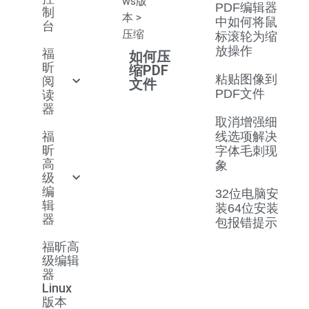
ws版
PDF编辑器
制
本
>
中如何将鼠
台
压缩
标滚轮为缩
放操作
福
如何压
昕
缩PDF
粘贴图像到
阅
文件
PDF文件
读
器
取消增强细
福
线选项解决
昕
字体毛刺现
高
象
级
编
32位电脑安
辑
装64位安装
器
包报错提示
福昕高
级编辑
器
Linux
版本