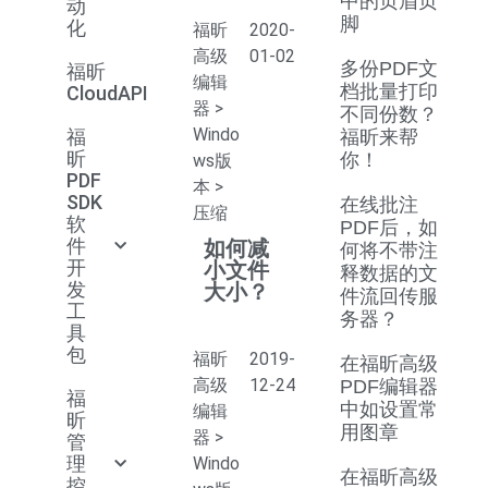
中的页眉页
动
脚
化
福昕
2020-
高级
01-02
多份PDF文
福昕
编辑
档批量打印
CloudAPI
器
>
不同份数？
Windo
福
福昕来帮
昕
你！
ws版
PDF
本
>
SDK
在线批注
压缩
软
PDF后，如
件
如何减
何将不带注
开
小文件
释数据的文
发
大小？
件流回传服
工
务器？
具
包
福昕
2019-
在福昕高级
高级
12-24
PDF编辑器
福
中如设置常
编辑
昕
用图章
器
>
管
理
Windo
在福昕高级
控