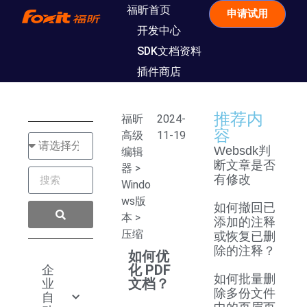
福昕首页
申请试用
开发中心
SDK文档资料
插件商店
推荐内
福昕
2024-
容
高级
11-19
Websdk判
编辑
断文章是否
器
>
有修改
Windo
ws版
如何撤回已
本
>
添加的注释
压缩
或恢复已删
除的注释？
如何优
化 PDF
企
如何批量删
文档？
业
除多份文件
自