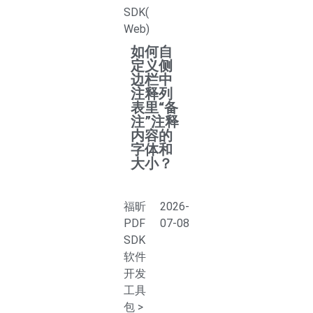
SDK(
Web)
如何自
定义侧
边栏中
注释列
表里“备
注”注释
内容的
字体和
大小？
福昕
2026-
PDF
07-08
SDK
软件
开发
工具
包
>