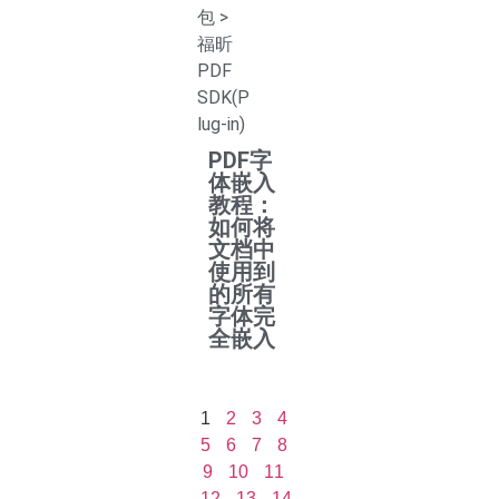
包
>
福昕
PDF
SDK(P
lug-in)
PDF字
体嵌入
教程：
如何将
文档中
使用到
的所有
字体完
全嵌入
1
2
3
4
5
6
7
8
9
10
11
12
13
14