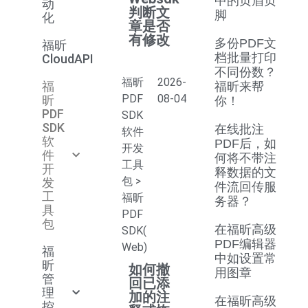
中的页眉页
动
判断文
脚
化
章是否
有修改
多份PDF文
福昕
档批量打印
CloudAPI
不同份数？
福昕
2026-
福
福昕来帮
PDF
08-04
昕
你！
PDF
SDK
SDK
在线批注
软件
软
PDF后，如
开发
件
何将不带注
工具
开
释数据的文
包
>
发
件流回传服
工
福昕
务器？
具
PDF
包
在福昕高级
SDK(
PDF编辑器
Web)
福
中如设置常
昕
如何撤
用图章
管
回已添
理
加的注
在福昕高级
控