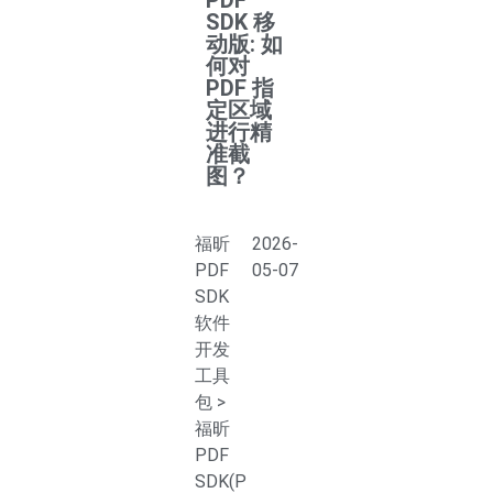
PDF
SDK 移
动版: 如
何对
PDF 指
定区域
进行精
准截
图？
福昕
2026-
PDF
05-07
SDK
软件
开发
工具
包
>
福昕
PDF
SDK(P