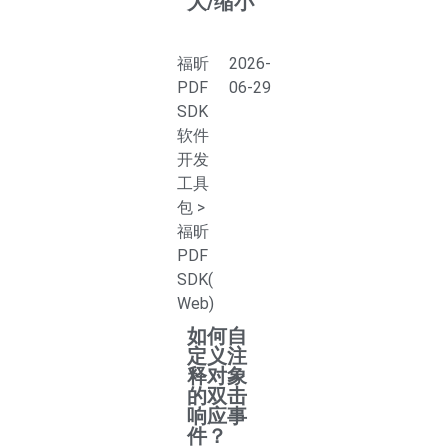
大/缩小
福昕
2026-
PDF
06-29
SDK
软件
开发
工具
包
>
福昕
PDF
SDK(
Web)
如何自
定义注
释对象
的双击
响应事
件？