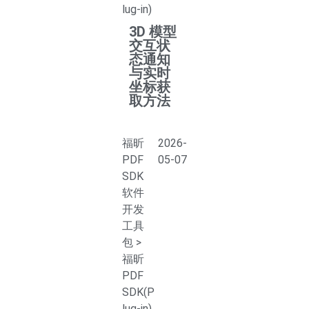
lug-in)
3D 模型
交互状
态通知
与实时
坐标获
取方法
福昕
2026-
PDF
05-07
SDK
软件
开发
工具
包
>
福昕
PDF
SDK(P
lug-in)