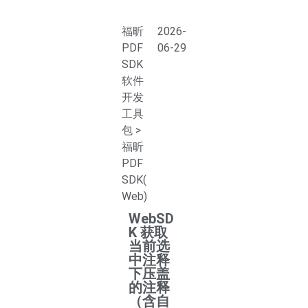
福昕
2026-
PDF
06-29
SDK
软件
开发
工具
包
>
福昕
PDF
SDK(
Web)
WebSD
K 获取
当前选
中注释
下压盖
的注释
（含自