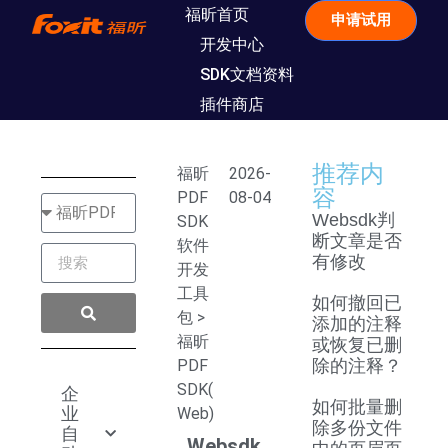
福昕首页
申请试用
开发中心
SDK文档资料
插件商店
推荐内
福昕
2026-
容
PDF
08-04
Websdk判
SDK
断文章是否
软件
有修改
开发
工具
如何撤回已
包
>
添加的注释
福昕
或恢复已删
PDF
除的注释？
SDK(
企
如何批量删
业
Web)
除多份文件
自
Websdk