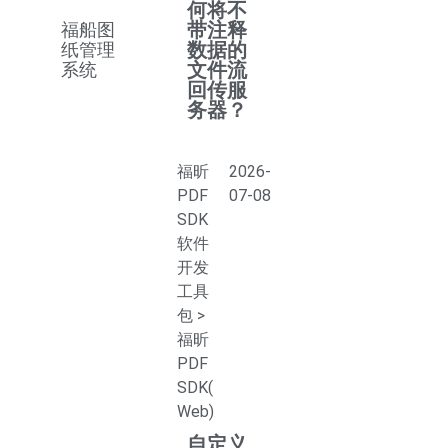
何将不
带注释
福船图
数据的
纸管理
文件流
系统
回传服
务器？
福昕
2026-
PDF
07-08
SDK
软件
开发
工具
包
>
福昕
PDF
SDK(
Web)
自定义