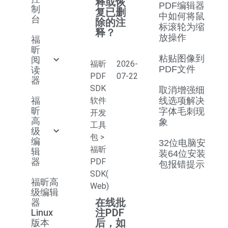
释或恢
PDF编辑器
制
复已删
中如何将鼠
台
除的注
标滚轮为缩
释？
放操作
福
昕
粘贴图像到
阅
福昕
2026-
PDF文件
读
PDF
07-22
器
SDK
取消增强细
福
软件
线选项解决
昕
字体毛刺现
开发
高
象
工具
级
包
>
编
32位电脑安
福昕
辑
装64位安装
器
PDF
包报错提示
SDK(
福昕高
Web)
级编辑
在线批
器
注PDF
Linux
后，如
版本