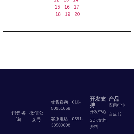
15
16
17
18
19
20
开发支
产品
销售咨询：010-
持
应用行业
50951668
开发中心
销售咨
微信公
白皮书
客服电话：0591-
询
众号
SDK文档
38509808
资料