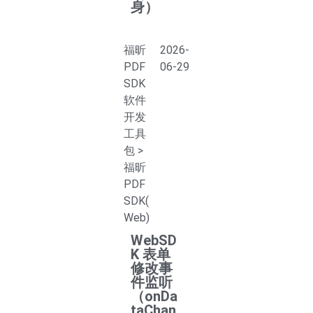
身）
福昕
2026-
PDF
06-29
SDK
软件
开发
工具
包
>
福昕
PDF
SDK(
Web)
WebSD
K 表单
修改事
件监听
（onDa
taChan