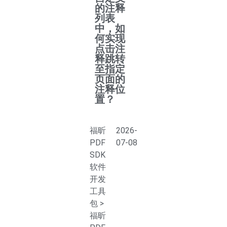
的注释
列表
中，如
何实现
点击注
释跳转
至指定
页面的
注释位
置？
福昕
2026-
PDF
07-08
SDK
软件
开发
工具
包
>
福昕