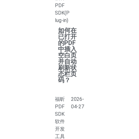
PDF
SDK(P
lug-in)
如何在
已打开
的PDF
中插入
空白页
并自动
刷新状
态栏页
码？
福昕
2026-
PDF
04-27
SDK
软件
开发
工具