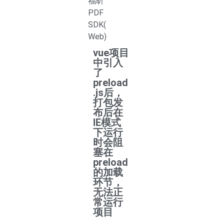
福昕
PDF
SDK(
Web)
vue项目
中引入
了
preload
.js后，
打包发
布后在
IE模式
下运行
时会阻
塞在
preload
的加载
环节，
无法正
常运行
项目