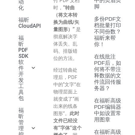
中的页眉页
付 PDF 文档
动
脚
化
时，
“转曲
（将文本转
多份PDF文
福昕
换为曲线/矢
档批量打印
CloudAPI
量图形）”
是
不同份数？
彻底解决字
福
福昕来帮
昕
体丢失、乱
你！
PDF
码、排版错
SDK
在线批注
位的方法。
软
PDF后，如
件
何将不带注
经过转曲处
开
释数据的文
理后，PDF
发
件流回传服
中的“文字”在
工
务器？
物理层面上
具
包
就变成了“画
在福昕高级
出来的线条
PDF编辑器
福
中如设置常
图形”。
此时
昕
用图章
文件已经没
管
有“字体”这个
理
在福昕高级
控