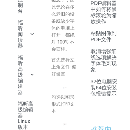
概念了
，因
PDF编辑器
制
此无论在多
中如何将鼠
台
么老旧的设
标滚轮为缩
备或缺少字
放操作
福
体的电脑上
昕
粘贴图像到
阅
打开，都绝
PDF文件
读
对 100% 不
器
会变样。
取消增强细
福
线选项解决
首先选择左
昕
字体毛刺现
上角文件-偏
高
象
好设置
级
编
32位电脑安
辑
装64位安装
器
包报错提示
勾选以图形
福昕高
形式打印文
级编辑
本
器
Linux
版本
推荐内