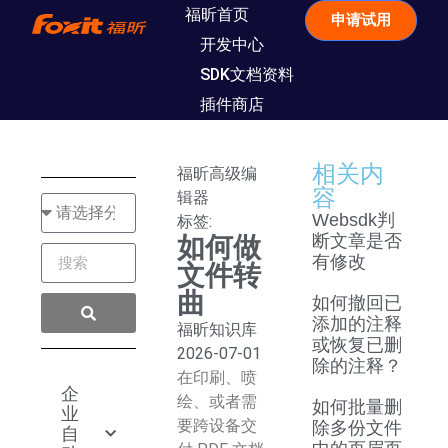
福昕首页
申请试用
开发中心
SDK文档资料
插件商店
相关内
福昕高级编
容
辑器
Websdk判
标签:
如何做
断文章是否
有修改
文件转
曲
如何撤回已
添加的注释
福昕知识库
或恢复已删
2026-07-01
除的注释？
在印刷、喷
企
绘、或者需
如何批量删
业
要跨设备交
除多份文件
自