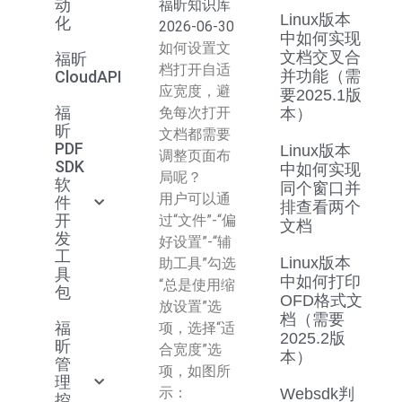
动
福昕知识库
Linux版本
化
2026-06-30
中如何实现
如何设置文
文档交叉合
福昕
档打开自适
CloudAPI
并功能（需
应宽度，避
要2025.1版
福
免每次打开
本）
昕
文档都需要
PDF
Linux版本
调整页面布
SDK
中如何实现
局呢？
软
同个窗口并
用户可以通
件
排查看两个
开
过“文件”-“偏
文档
发
好设置”-“辅
工
Linux版本
助工具”勾选
具
中如何打印
“总是使用缩
包
OFD格式文
放设置”选
档（需要
福
项，选择“适
2025.2版
昕
合宽度”选
本）
管
项，如图所
理
示：
Websdk判
控