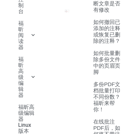
断文章是否
制
有修改
台
如何撤回已
福
添加的注释
昕
或恢复已删
阅
读
除的注释？
器
如何批量删
福
除多份文件
昕
中的页眉页
高
脚
级
编
多份PDF文
辑
档批量打印
器
不同份数？
福昕来帮
福昕高
你！
级编辑
器
在线批注
Linux
PDF后，如
版本