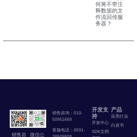
何将不带注
释数据的文
件流回传服
务器？
开发支
产品
销售咨询：010-
持
应用行业
50951668
开发中心
白皮书
客服电话：0591-
SDK文档
销售咨
微信公
38509808