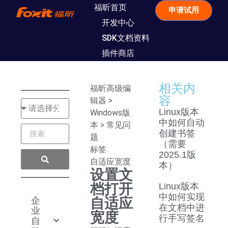
福昕首页
申请试用
开发中心
SDK文档资料
插件商店
相关内
福昕高级编
容
辑器
>
Linux版本
Windows版
中如何自动
本
>
常见问
创建书签
题
（需要
标签:
2025.1版
自适应宽度
本）
设置文
档打开
Linux版本
中如何实现
企
自适应
在文档中进
业
宽度
行手写签名
自