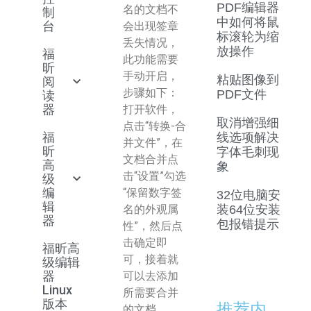
PDF编辑器
名的文档不
制
中如何将鼠
台
会出现签章
标滚轮为缩
丢失情况，
放操作
福
此功能需要
昕
手动开启，
粘贴图像到
阅
步骤如下：
PDF文件
读
器
打开软件，
取消增强细
点击“转换-合
福
线选项解决
并文件”，在
昕
字体毛刺现
文档合并点
高
象
击“设置”勾选
级
编
“保留数字签
32位电脑安
辑
名的外观属
装64位安装
器
包报错提示
性”，然后点
击确定即
福昕高
可，接着就
级编辑
器
可以去添加
Linux
所需要合并
版本
推荐内
的文档。