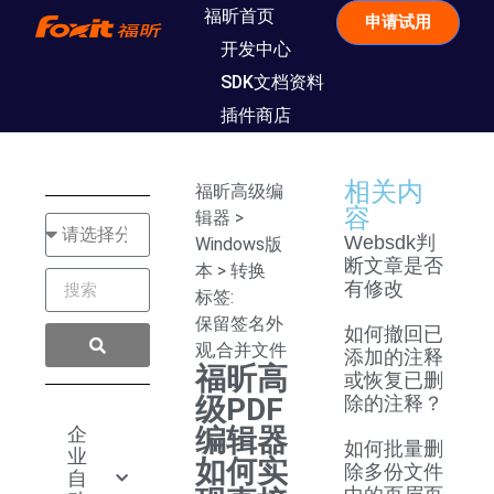
福昕首页
申请试用
开发中心
SDK文档资料
插件商店
相关内
福昕高级编
容
辑器
>
Websdk判
Windows版
断文章是否
本
>
转换
有修改
标签:
保留签名外
如何撤回已
观
,
合并文件
添加的注释
福昕高
或恢复已删
级PDF
除的注释？
企
编辑器
如何批量删
业
如何实
除多份文件
自