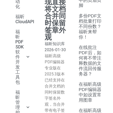
现直接
中的页眉页
动
脚
化
将文档
合并同
多份PDF文
福昕
档批量打印
CloudAPI
时保留
不同份数？
签章外
福
福昕来帮
观
昕
你！
PDF
福昕知识库
SDK
在线批注
2026-01-30
软
PDF后，如
福昕高级
件
何将不带注
开
PDF编辑器
释数据的文
发
专业版在
件流回传服
工
务器？
2025.3版本
具
已经支持在
包
在福昕高级
合并文档的
PDF编辑器
福
同时保留数
中如设置常
昕
字签名外
用图章
管
观，当合并
理
带有电子签
在福昕高级
控