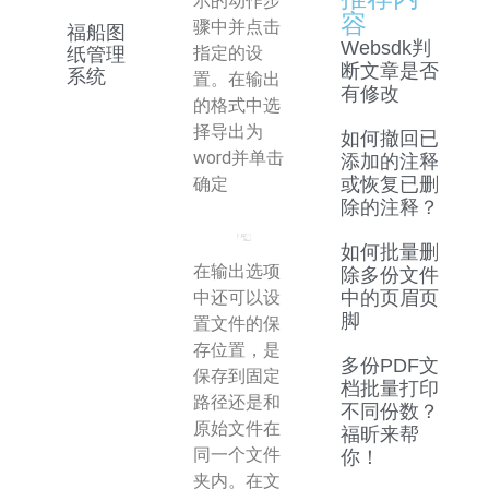
示的动作步
容
骤中并点击
福船图
Websdk判
指定的设
纸管理
断文章是否
系统
置。在输出
有修改
的格式中选
择导出为
如何撤回已
word并单击
添加的注释
确定
或恢复已删
除的注释？
如何批量删
在输出选项
除多份文件
中还可以设
中的页眉页
脚
置文件的保
存位置，是
多份PDF文
保存到固定
档批量打印
路径还是和
不同份数？
原始文件在
福昕来帮
同一个文件
你！
夹内。在文