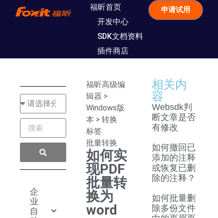
福昕首页
申请试用
开发中心
SDK文档资料
插件商店
相关内
福昕高级编
容
辑器
>
Websdk判
Windows版
断文章是否
本
>
转换
有修改
标签:
批量转换
如何撤回已
如何实
添加的注释
现PDF
或恢复已删
除的注释？
批量转
企
换为
如何批量删
业
word
除多份文件
自