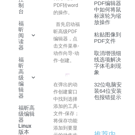
PDF编辑器
制
PDF转word
中如何将鼠
台
的操作。
标滚轮为缩
放操作
福
首先启动福
昕
昕高级PDF
粘贴图像到
阅
编辑器，点
PDF文件
读
击文件菜单-
器
动作向导-动
取消增强细
福
线选项解决
作-创建。
昕
字体毛刺现
高
象
级
编
在弹出的动
32位电脑安
辑
装64位安装
作创建窗口
器
包报错提示
中找到选择
添加的工具-
福昕高
文件-保存；
级编辑
器
将保存功能
Linux
添加到要显
版本
推荐内