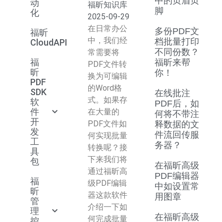
中的页眉页
动
福昕知识库
脚
化
2025-09-29
在日常办公
多份PDF文
福昕
中，我们经
档批量打印
CloudAPI
不同份数？
常需要将
福
福昕来帮
PDF文件转
昕
你！
换为可编辑
PDF
的Word格
SDK
在线批注
式。如果存
软
PDF后，如
件
在大量的
何将不带注
开
PDF文件如
释数据的文
发
件流回传服
何实现批量
工
务器？
转换呢？接
具
下来我们将
包
在福昕高级
通过福昕高
PDF编辑器
福
级PDF编辑
中如设置常
昕
器这款软件
用图章
管
介绍一下如
理
在福昕高级
何完成批量
控