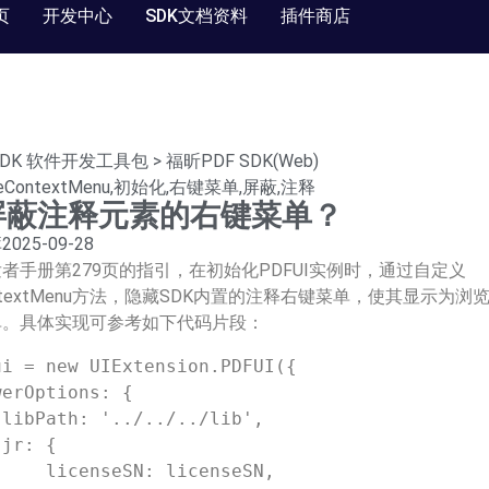
页
开发中心
SDK文档资料
插件商店
SDK 软件开发工具包
>
福昕PDF SDK(Web)
eContextMenu
,
初始化
,
右键菜单
,
屏蔽
,
注释
屏蔽注释元素的右键菜单？
库
2025-09-28
者手册第279页的指引，在初始化PDFUI实例时，通过自定义
ContextMenu方法，隐藏SDK内置的注释右键菜单，使其显示为浏
单。具体实现可参考如下代码片段：
i = new UIExtension.PDFUI({





 licenseSN,
