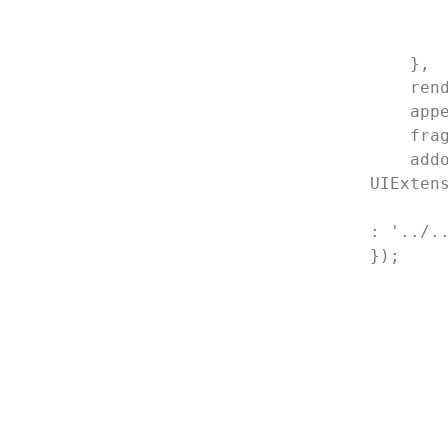
         
        }()
    },

    renderTo: '#pdf-ui',

    appearance: UIExtension.appearances.adaptive,

    fragments: [],

    addons: 
UIExten
        '../../../lib/uix-addons/allInOne.mobile.js
: '../..
});