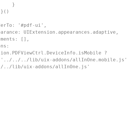
   }



sion.PDFViewCtrl.DeviceInfo.isMobile ?

' 
/../lib/uix-addons/allInOne.js'
