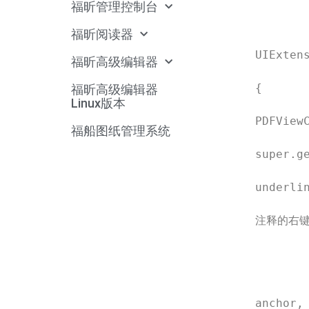
            licenseKey
福昕管理控制台
        },
福昕阅读器
        viewerUI: new class extends
UIExtens
福昕高级编辑器
            createContextMenu(owne
{

福昕高级编辑器
Linux版本
                if
PDFViewC
福船图纸管理系统
                 
super.ge
                    
underl
                   
注释的右键
          
        
        
                return sup
anchor, 