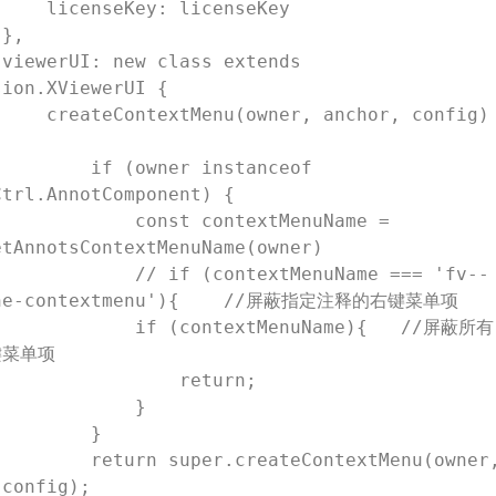
: licenseKey



 
ion.XViewerUI {

r, anchor, config) 
 (owner instanceof 
trl.AnnotComponent) {

   const contextMenuName = 
tAnnotsContextMenuName(owner)

// if (contextMenuName === 'fv--
ine-contextmenu'){    //屏蔽指定注释的右键菜单项

 if (contextMenuName){   //屏蔽所有
菜单项

              return;

            }

        }

er.createContextMenu(owner, 
config);
