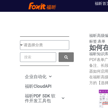
福昕首
福昕高级
标签:
表单
如何在
福昕知识
PDF表单
备注、长段
器如何启
企业自动化
在福昕高级
方的【选择
福昕CloudAPI
福昕PDF SDK 软
件开发工具包