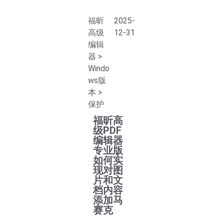
福昕
2025-
高级
12-31
编辑
器
>
Windo
ws版
本
>
保护
福昕高
级PDF
编辑器
专业版
如何实
现对图
片和文
档内容
添加马
赛克