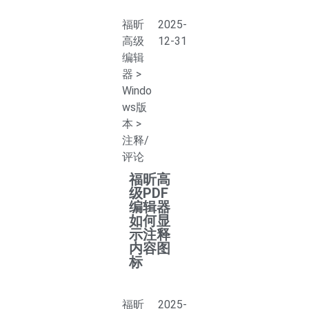
福昕
2025-
高级
12-31
编辑
器
>
Windo
ws版
本
>
注释/
评论
福昕高
级PDF
编辑器
如何显
示注释
内容图
标
福昕
2025-