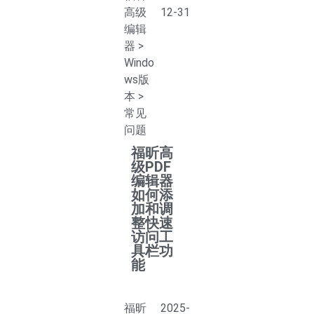
高级
12-31
编辑
器
>
Windo
ws版
本
>
常见
问题
福昕高
级PDF
编辑器
如何添
加和调
整快速
访问工
具栏功
能
福昕
2025-