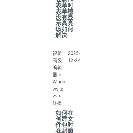
表单时
表单域
没有显
示高亮
该如何
解决
福昕
2025-
高级
12-24
编辑
器
>
Windo
ws版
本
>
转换
如何在
创建文
件包时
在封面