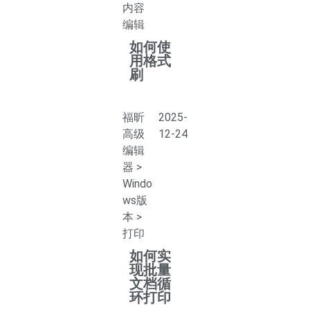
内容
编辑
如何使
用格式
刷
福昕
2025-
高级
12-24
编辑
器
>
Windo
ws版
本
>
打印
如何实
现批量
文档循
环打印