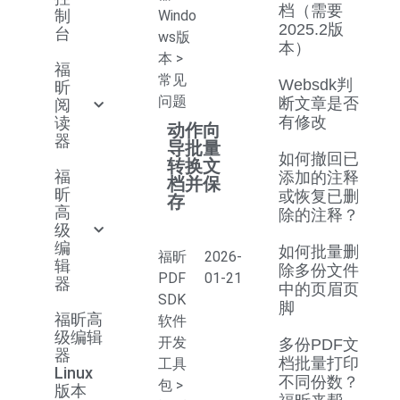
档（需要
制
Windo
2025.2版
台
ws版
本）
本
>
福
常见
Websdk判
昕
问题
断文章是否
阅
读
有修改
动作向
器
导批量
如何撤回已
转换文
福
添加的注释
档并保
昕
或恢复已删
存
高
除的注释？
级
编
如何批量删
福昕
2026-
辑
除多份文件
PDF
01-21
器
中的页眉页
SDK
脚
福昕高
软件
级编辑
开发
多份PDF文
器
档批量打印
工具
Linux
不同份数？
包
>
版本