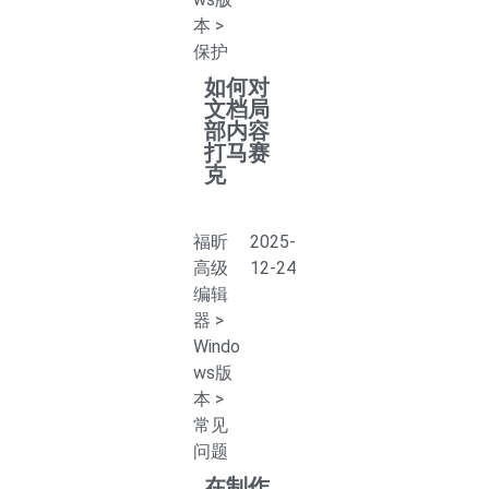
本
>
保护
如何对
文档局
部内容
打马赛
克
福昕
2025-
高级
12-24
编辑
器
>
Windo
ws版
本
>
常见
问题
在制作