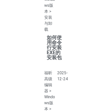
ws版
本
>
安装
与卸
载
如何使
用命令
行安装
EXE的
安装包
福昕
2025-
高级
12-24
编辑
器
>
Windo
ws版
本
>