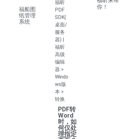
福昕来帮
福昕
你！
福船图
PDF
纸管理
SDK(
系统
桌面/
服务
器)
|
福昕
高级
编辑
器
>
Windo
ws版
本
>
转换
PDF转
Word
时，如
何仅处
理指定