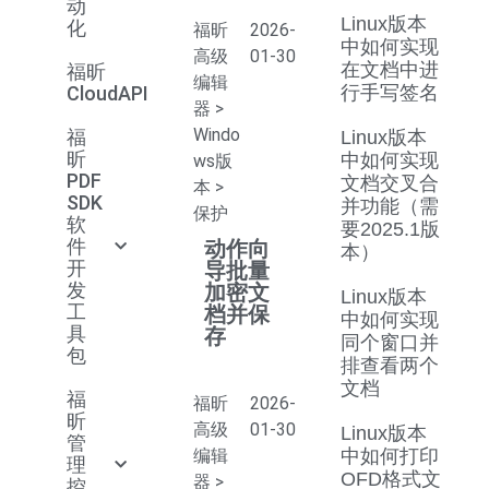
动
Linux版本
化
福昕
2026-
中如何实现
高级
01-30
在文档中进
福昕
编辑
CloudAPI
行手写签名
器
>
Windo
福
Linux版本
昕
中如何实现
ws版
PDF
文档交叉合
本
>
SDK
并功能（需
保护
软
要2025.1版
件
动作向
本）
开
导批量
发
加密文
Linux版本
工
档并保
中如何实现
具
存
同个窗口并
包
排查看两个
文档
福
福昕
2026-
昕
高级
01-30
Linux版本
管
编辑
中如何打印
理
OFD格式文
器
>
控