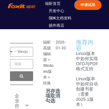
福昕首页
申请试用
开发中心
SDK文档资料
插件商店
推荐内
福昕
2026-
容
高级
01-30
Linux版本
编辑
中如何实现
器
>
OFD与PDF
Windo
格式互转
ws版
本
>
Linux版本
转换
中如何自动
创建书签
另存选
（需要
项取消
企
2025.1版
勾选
业
本）
自