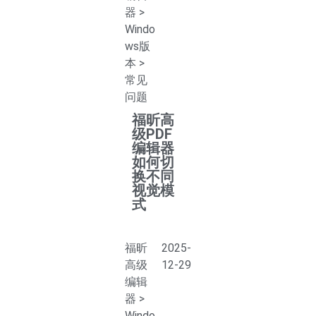
器
>
Windo
ws版
本
>
常见
问题
福昕高
级PDF
编辑器
如何切
换不同
视觉模
式
福昕
2025-
高级
12-29
编辑
器
>
Windo