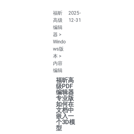
福昕
2025-
高级
12-31
编辑
器
>
Windo
ws版
本
>
内容
编辑
福昕高
级PDF
编辑器
专业版
如何在
文档中
嵌入一
个3D模
型