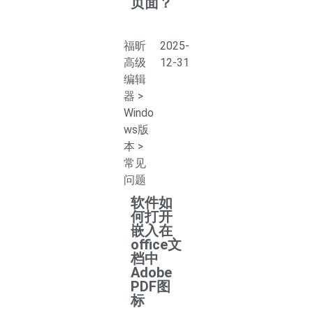
页面？
福昕
2025-
高级
12-31
编辑
器
>
Windo
ws版
本
>
常见
问题
软件如
何打开
嵌入在
office文
档中
Adobe
PDF图
标