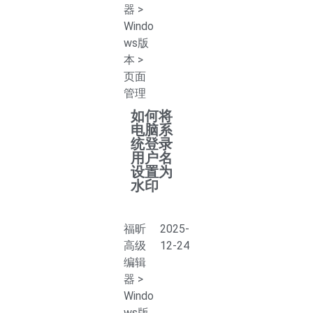
器
>
Windo
ws版
本
>
页面
管理
如何将
电脑系
统登录
用户名
设置为
水印
福昕
2025-
高级
12-24
编辑
器
>
Windo
ws版