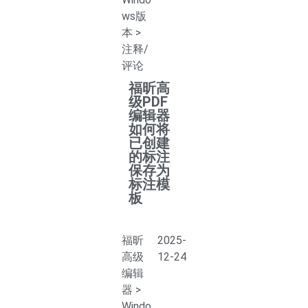
ws版
本
>
注释/
评论
福昕高
级PDF
编辑器
如何将
已创建
的标注
保存为
标注模
板
福昕
2025-
高级
12-24
编辑
器
>
Windo