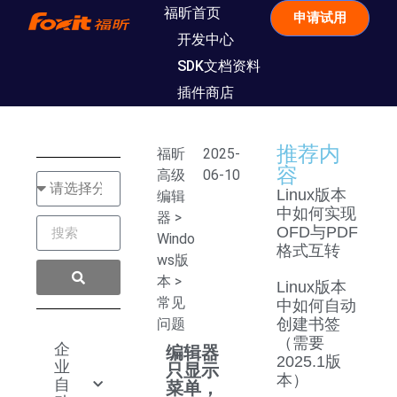
福昕首页
申请试用
开发中心
SDK文档资料
插件商店
推荐内
福昕
2025-
容
高级
06-10
Linux版本
编辑
中如何实现
器
>
OFD与PDF
Windo
格式互转
ws版
本
>
Linux版本
常见
中如何自动
问题
创建书签
（需要
企
编辑器
2025.1版
业
只显示
本）
自
菜单，