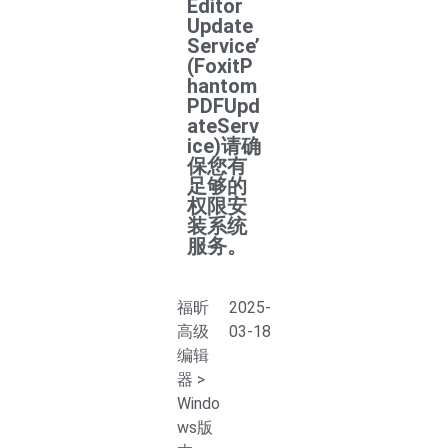
Editor
Update
Service’
(FoxitP
hantom
PDFUpd
ateServ
ice)请确
保您有
足够的
权限安
装系统
服务。
福昕
2025-
高级
03-18
编辑
器
>
Windo
ws版