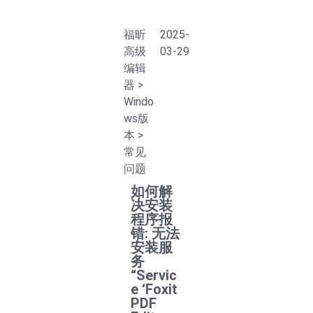
福昕
2025-
高级
03-29
编辑
器
>
Windo
ws版
本
>
常见
问题
如何解
决安装
程序报
错: 无法
安装服
务
“Servic
e ‘Foxit
PDF