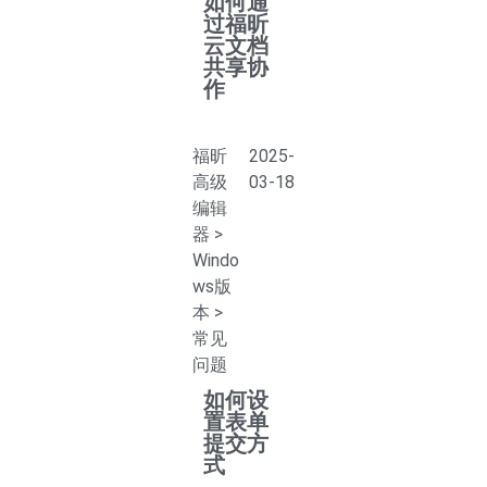
如何通
过福昕
云文档
共享协
作
福昕
2025-
高级
03-18
编辑
器
>
Windo
ws版
本
>
常见
问题
如何设
置表单
提交方
式