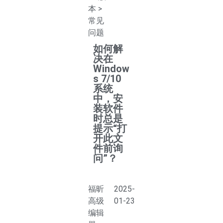
本
>
常见
问题
如何解
决‌在
Window
s 7/10
系统
中，安
装软件
时总是
提示“打
开此文
件前询
问”？
福昕
2025-
高级
01-23
编辑