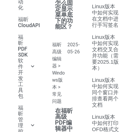
动
怎么固
Linux版本
化
定显示
中如何实现
菜单底
在文档中进
福昕
下的功
CloudAPI
行手写签名
能区？
福
Linux版本
昕
中如何实现
福昕
2025-
PDF
文档交叉合
高级
05-26
SDK
并功能（需
编辑
软
要2025.1版
器
>
件
本）
开
Windo
发
ws版
Linux版本
工
中如何实现
本
>
具
同个窗口并
常见
包
排查看两个
问题
文档
福
在福昕
昕
高级
Linux版本
管
PDF编
中如何打印
理
辑器中
OFD格式文
控