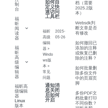
如何自
档（需要
制
定义快
2025.2版
台
速访问
本）
工具栏
福
Websdk判
昕
断文章是否
阅
福昕
2025-
读
有修改
高级
05-26
器
编辑
如何撤回已
福
添加的注释
器
>
昕
或恢复已删
Windo
高
除的注释？
ws版
级
本
>
编
如何批量删
辑
常见
除多份文件
器
问题
中的页眉页
脚
通知消
福昕高
息关闭
级编辑
多份PDF文
后如何
器
档批量打印
开启
Linux
不同份数？
版本