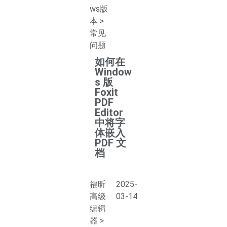
ws版
本
>
常见
问题
如何在
Window
s 版
Foxit
PDF
Editor
中将字
体嵌入
PDF 文
档
福昕
2025-
高级
03-14
编辑
器
>