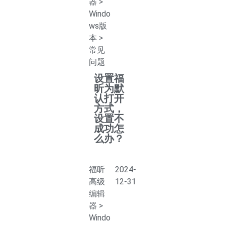
器
>
Windo
ws版
本
>
常见
问题
设置福
昕为默
认打开
方式，
设置不
成功怎
么办？
福昕
2024-
高级
12-31
编辑
器
>
Windo