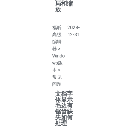
局和缩
放
福昕
2024-
高级
12-31
编辑
器
>
Windo
ws版
本
>
常见
问题
文档字
体显示
毛边有
锯齿缺
失如何
处理