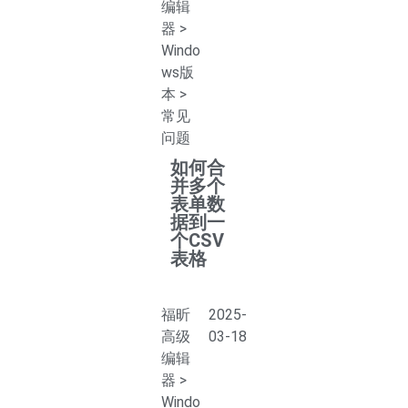
编辑
器
>
Windo
ws版
本
>
常见
问题
如何合
并多个
表单数
据到一
个CSV
表格
福昕
2025-
高级
03-18
编辑
器
>
Windo