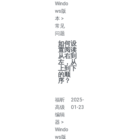
Windo
ws版
本
>
常见
问题
如何设
置阅读
从右到
左，从
上到下
的顺
序？
福昕
2025-
高级
01-23
编辑
器
>
Windo
ws版