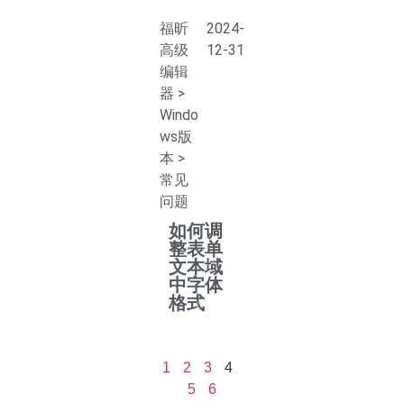
福昕
2024-
高级
12-31
编辑
器
>
Windo
ws版
本
>
常见
问题
如何调
整表单
文本域
中字体
格式
1
2
3
4
5
6