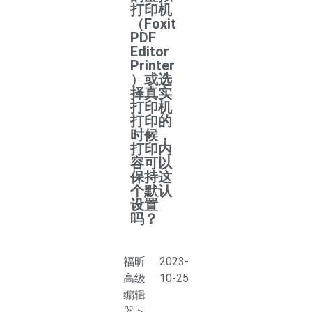
打印机
（Foxit
PDF
Editor
Printer
）或选
择真实
打印机
打印的
时候，
打印内
容可以
保持这
个默认
设置
吗？
福昕
2023-
高级
10-25
编辑
器
>