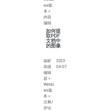
ws版
本
>
内容
编辑
如何提
取PDF
文档中
的图像
福昕
2023-
高级
04-07
编辑
器
>
Windo
ws版
本
>
注释/
评论