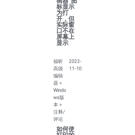
辑器”图
标显示
为打
开，但
实际窗
口不在
屏幕上
显示
福昕
2023-
高级
11-10
编辑
器
>
Windo
ws版
本
>
注释/
评论
如何使