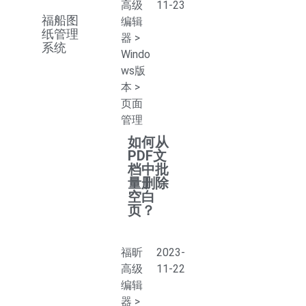
高级
11-23
福船图
编辑
纸管理
器
>
系统
Windo
ws版
本
>
页面
管理
如何从
PDF文
档中批
量删除
空白
页？
福昕
2023-
高级
11-22
编辑
器
>