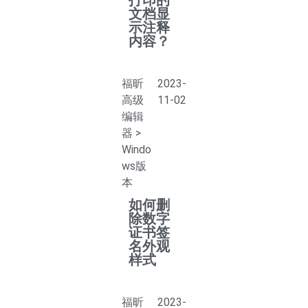
打印的
文档显
示注释
内容？
福昕
2023-
高级
11-02
编辑
器
>
Windo
ws版
本
如何删
除数字
证书签
名外观
样式
福昕
2023-