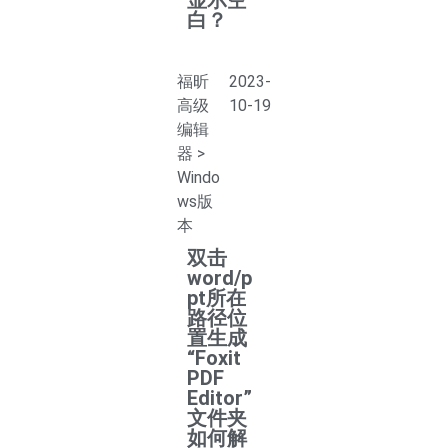
显示空
白？
福昕
2023-
高级
10-19
编辑
器
>
Windo
ws版
本
双击
word/p
pt所在
路径位
置生成
“Foxit
PDF
Editor”
文件夹
如何解