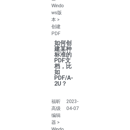
Windo
ws版
本
>
创建
PDF
如何创
建某种
标准的
PDF文
档，比
如
PDF/A-
2U？
福昕
2023-
高级
04-07
编辑
器
>
Windo