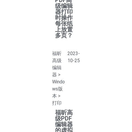
PDF高
级编辑
器打印
时操作
每张纸
上放置
多页？
福昕
2023-
高级
10-25
编辑
器
>
Windo
ws版
本
>
打印
福昕高
级PDF
编辑器
的虚拟