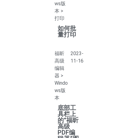
ws版
本
>
打印
如何批
量打印
福昕
2023-
高级
11-16
编辑
器
>
Windo
ws版
本
底部工
具栏上
的“福昕
高级
PDF编