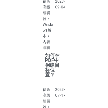
福昕
2023-
高级
09-04
编辑
器
>
Windo
ws版
本
>
内容
编辑
如何在
PDF中
创建目
标位
置？
福昕
2023-
高级
07-17
编辑
器
>