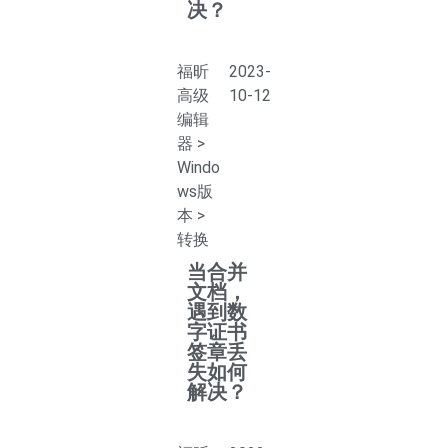
决？
福昕
2023-
高级
10-12
编辑
器
>
Windo
ws版
本
>
转换
当合并
文档，
遇到数
字证书
签章丢
失如何
解决？