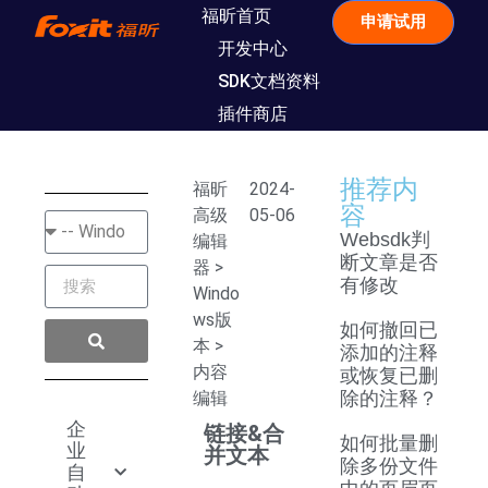
福昕首页
申请试用
开发中心
SDK文档资料
插件商店
推荐内
福昕
2024-
容
高级
05-06
Websdk判
编辑
断文章是否
器
>
有修改
Windo
ws版
如何撤回已
本
>
添加的注释
内容
或恢复已删
编辑
除的注释？
企
链接&合
如何批量删
业
并文本
除多份文件
自