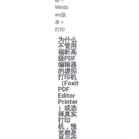
Windo
ws版
本
>
打印
为什么
不管用
福昕高
级PDF
编辑器
的虚拟
打印机
（Foxit
PDF
Editor
Printer
）或选
择真实
打印
机，预
览都是