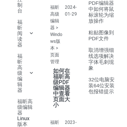
PDF编辑器
制
福昕
2024-
中如何将鼠
台
高级
01-29
标滚轮为缩
编辑
放操作
福
昕
器
>
粘贴图像到
阅
Windo
PDF文件
读
ws版
器
本
>
取消增强细
页面
福
线选项解决
昕
管理
字体毛刺现
高
象
如何在
级
福昕高
编
32位电脑安
级PDF
辑
装64位安装
编辑器
器
包报错提示
中查看
页面大
福昕高
小
级编辑
器
Linux
福昕
2023-
版本