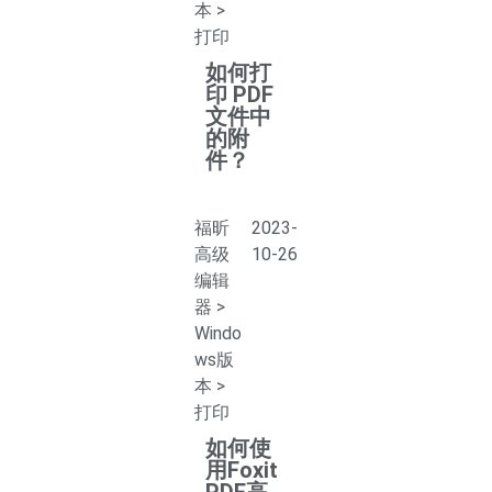
本
>
打印
如何打
印 PDF
文件中
的附
件？
福昕
2023-
高级
10-26
编辑
器
>
Windo
ws版
本
>
打印
如何使
用Foxit