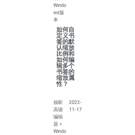
Windo
ws版
本
如何自
定义书
签的默
认缩放
比例和
如何编
辑多个
书签的
缩放属
性？
福昕
2023-
高级
11-17
编辑
器
>
Windo