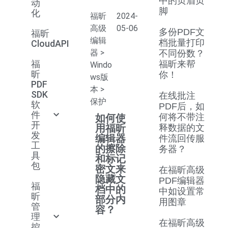
中的页眉页
动
脚
化
福昕
2024-
高级
05-06
多份PDF文
福昕
编辑
档批量打印
CloudAPI
器
>
不同份数？
福
福昕来帮
Windo
昕
你！
ws版
PDF
本
>
SDK
在线批注
保护
软
PDF后，如
件
如何使
何将不带注
开
用福昕
释数据的文
发
编辑器
件流回传服
工
的擦除
务器？
具
和标记
包
密文来
在福昕高级
隐藏文
PDF编辑器
福
档中的
中如设置常
昕
部分内
用图章
管
容？
理
在福昕高级
控